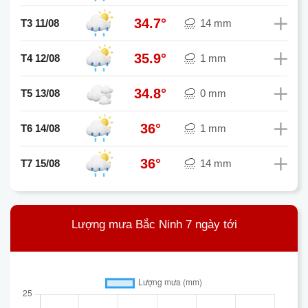
34.7°
T3 11/08
14 mm
35.9°
T4 12/08
1 mm
34.8°
T5 13/08
0 mm
36°
T6 14/08
1 mm
36°
T7 15/08
14 mm
Lượng mưa Bắc Ninh 7 ngày tới