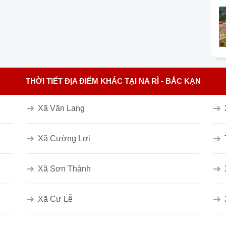
THỜI TIẾT ĐỊA ĐIỂM KHÁC TẠI NA RÌ - BẮC KẠN
Xã Văn Lang
Xã Cường Lợi
Xã Sơn Thành
Xã Cư Lễ