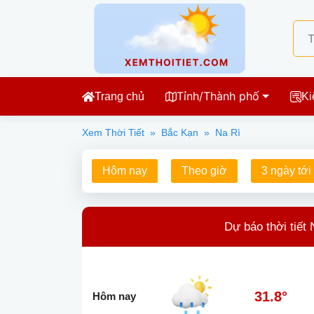
Tỉnh/Thành phố
Trang chủ
Ki
Xem Thời Tiết
»
Bắc Kạn
»
Na Rì
Hôm nay
Theo giờ
3 ngày tới
Dự báo thời tiết
31.8°
Hôm nay