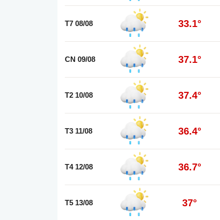
33.1°
T7 08/08
37.1°
CN 09/08
37.4°
T2 10/08
36.4°
T3 11/08
36.7°
T4 12/08
37°
T5 13/08