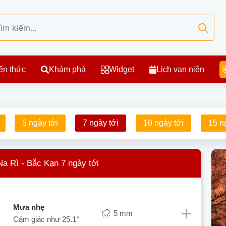
ến thức
Khám phá
Widget
Lịch vạn niên
5 ngày tới
7 ngày tới
10 ngày tới
15 n
 Na Rì - Bắc Kạn 7 ngày tới
mưa nhẹ
5 mm
Cảm giác như
25.1°