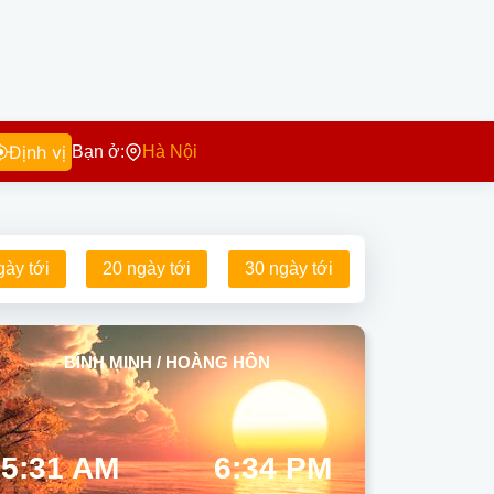
Định vị
Bạn ở:
Hà Nội
gày tới
20 ngày tới
30 ngày tới
BÌNH MINH / HOÀNG HÔN
5:31 AM
6:34 PM