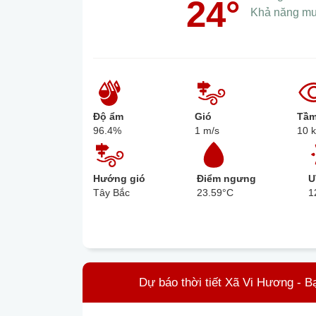
24°
Khả năng m
Độ ẩm
Gió
Tầm
96.4%
1 m/s
10 
Hướng gió
Điểm ngưng
U
Tây Bắc
23.59°C
1
Dự báo thời tiết Xã Vi Hương - B