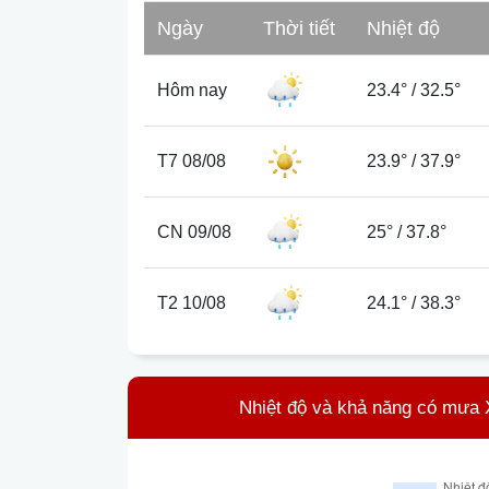
Ngày
Thời tiết
Nhiệt độ
Hôm nay
23.4°
/
32.5°
T7 08/08
23.9°
/
37.9°
CN 09/08
25°
/
37.8°
T2 10/08
24.1°
/
38.3°
Nhiệt độ và khả năng có mưa 