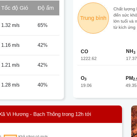
Tốc độ Gió
Độ ẩm
Chất lượng
đến sức khỏ
Trung bình
lớn tuổi và
1.32 m/s
65%
từ kích ứng
1.16 m/s
42%
NH
CO
3
1222.62
17.37
1.21 m/s
42%
O
PM
3
2.
1.28 m/s
40%
19.06
49.35
Xã Vi Hương - Bạch Thông trong 12h tới