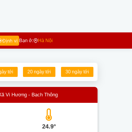
Định vị
Bạn ở:
Hà Nội
gày tới
20 ngày tới
30 ngày tới
Xã Vi Hương - Bạch Thông
24.9°