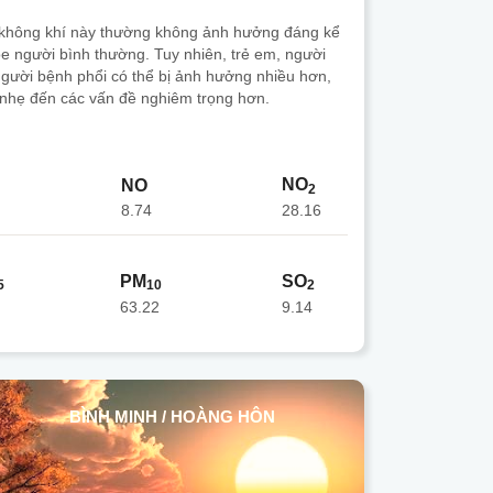
 không khí này thường không ảnh hưởng đáng kể
e người bình thường. Tuy nhiên, trẻ em, người
 người bệnh phổi có thể bị ảnh hưởng nhiều hơn,
 nhẹ đến các vấn đề nghiêm trọng hơn.
NO
NO
2
8.74
28.16
PM
SO
5
10
2
63.22
9.14
BÌNH MINH / HOÀNG HÔN