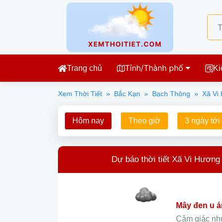
Tỉnh/Thành phố
Trang chủ
Ki
Xem Thời Tiết
»
Bắc Kạn
»
Bạch Thông
»
Xã Vi
Hôm nay
Theo giờ
3 ngày tới
Dự báo thời tiết Xã Vi Hương
mây đen u 
Cảm giác n