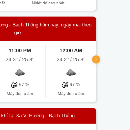
hất
Nhiệt độ cao nhất
ương - Bạch Thông hôm nay, ngày mai theo
giờ
11:00 PM
12:00 AM
1:00 A
24.3°
/
25.8°
24.2°
/
25.8°
24.5°
/
25
97 %
97 %
97 
mây đen u ám
mây đen u ám
mây cụ
 khí tại Xã Vi Hương - Bạch Thông