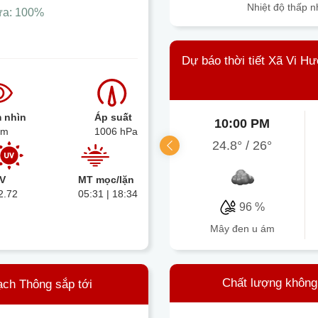
Nhiệt độ thấp n
ưa:
100%
Dự báo thời tiết Xã Vi H
 nhìn
Áp suất
10:00 PM
km
1006 hPa
24.8°
/
26°
V
MT mọc/lặn
2.72
05:31 | 18:34
96 %
mây đen u ám
Chất lượng không
ạch Thông sắp tới