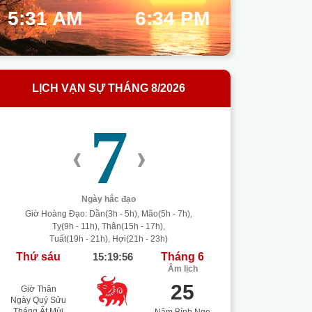
5:31 AM
6:34 PM
LỊCH VẠN SỰ THÁNG 8/2026
7
‹
›
Ngày hắc đạo
Giờ Hoàng Đạo: Dần(3h - 5h), Mão(5h - 7h),
Tỵ(9h - 11h), Thân(15h - 17h),
Tuất(19h - 21h), Hợi(21h - 23h)
Thứ sáu
15:19:57
Tháng 6
Âm lịch
25
Giờ Thân
Ngày Quý Sửu
Tháng Ất Mùi
Năm Bính Ngọ