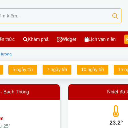
ến thức
Khám phá
Widget
Lịch vạn niên
 Hương
5 ngày tới
7 ngày tới
10 ngày tới
15 n
 - Bạch Thông
Nhiệt độ 
ám
23.2°
hư
25°