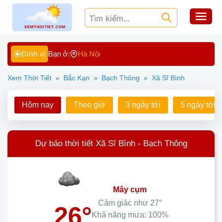
Định vị
Bạn ở:
Hà Nội
Xem Thời Tiết
»
Bắc Kạn
»
Bạch Thông
»
Xã Sĩ Bình
Hôm nay
Theo giờ
3 ngày tới
5 ngày tới
Dự báo thời tiết Xã Sĩ Bình - Bạch Thông
mây cụm
Cảm giác như
27°
26°
Khả năng mưa:
100%