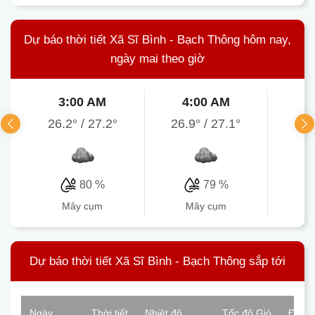
Dự báo thời tiết Xã Sĩ Bình - Bạch Thông hôm nay,
ngày mai theo giờ
3:00 AM
4:00 AM
5
26.2°
/
27.2°
26.9°
/
27.1°
26.
80 %
79 %
mây cụm
mây cụm
Dự báo thời tiết Xã Sĩ Bình - Bạch Thông sắp tới
Ngày
Thời tiết
Nhiệt độ
Tốc độ Gió
Độ ẩ