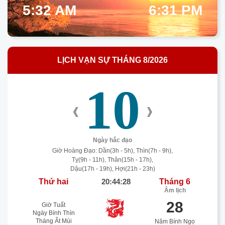
5:32 AM
6:31 PM
LỊCH VẠN SỰ THÁNG 8/2026
10
‹
›
Ngày hắc đạo
Giờ Hoàng Đạo: Dần(3h - 5h), Thìn(7h - 9h),
Tỵ(9h - 11h), Thân(15h - 17h),
Dậu(17h - 19h), Hợi(21h - 23h)
Thứ hai
20:44:29
Tháng 6
Âm lịch
28
Giờ Tuất
Ngày Bính Thìn
Tháng Ất Mùi
Năm Bính Ngọ