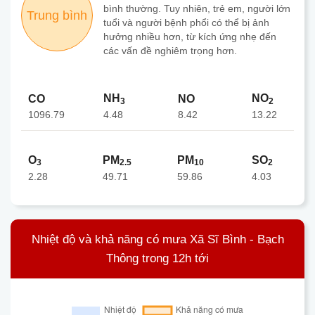
bình thường. Tuy nhiên, trẻ em, người lớn
Trung bình
tuổi và người bệnh phổi có thể bị ảnh
hưởng nhiều hơn, từ kích ứng nhẹ đến
các vấn đề nghiêm trọng hơn.
NH
NO
CO
NO
3
2
1096.79
8.42
4.48
13.22
O
PM
PM
SO
3
2.5
10
2
2.28
49.71
59.86
4.03
Nhiệt độ và khả năng có mưa Xã Sĩ Bình - Bạch
Thông trong 12h tới