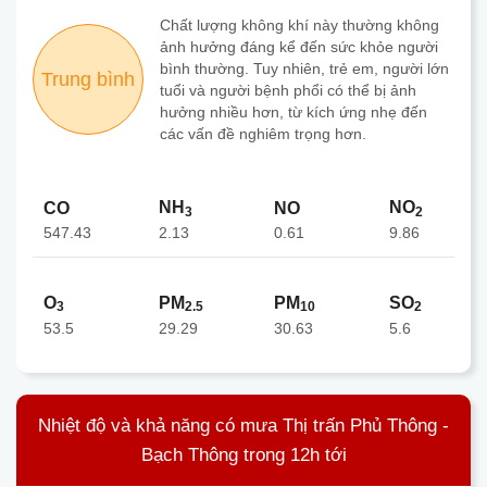
Chất lượng không khí này thường không
ảnh hưởng đáng kể đến sức khỏe người
bình thường. Tuy nhiên, trẻ em, người lớn
Trung bình
tuổi và người bệnh phổi có thể bị ảnh
hưởng nhiều hơn, từ kích ứng nhẹ đến
các vấn đề nghiêm trọng hơn.
NH
NO
CO
NO
3
2
547.43
0.61
2.13
9.86
O
PM
PM
SO
3
2.5
10
2
53.5
29.29
30.63
5.6
Nhiệt độ và khả năng có mưa Thị trấn Phủ Thông -
Bạch Thông trong 12h tới