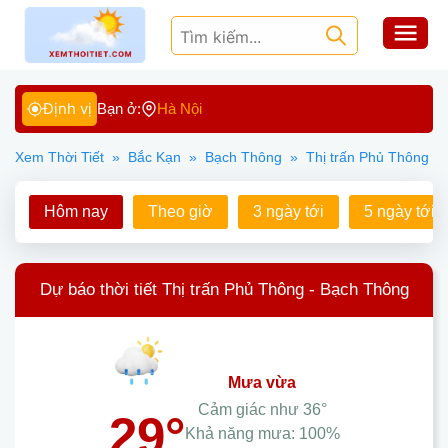
Định vị
Bạn ở:
Hà Nội
Xem Thời Tiết
»
Bắc Kạn
»
Bạch Thông
»
Thị trấn Phủ Thông
Hôm nay
Theo giờ
3 ngày tới
5 ngày tới
Dự báo thời tiết Thị trấn Phủ Thông - Bạch Thông
mưa vừa
Cảm giác như
36°
29°
Khả năng mưa:
100%