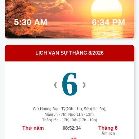
5:30 AM
6:34 PM
LỊCH VẠN SỰ THÁNG 8/2026
6
‹
›
Giờ Hoàng Đạo: Tý(23h - 1h), Sửu(1h - 3h),
Mão(5h - 7h), Ngọ(11h - 13h),
Thân(15h - 17h), Dậu(17h - 19h)
Thứ năm
08:52:34
Tháng 6
Âm lịch