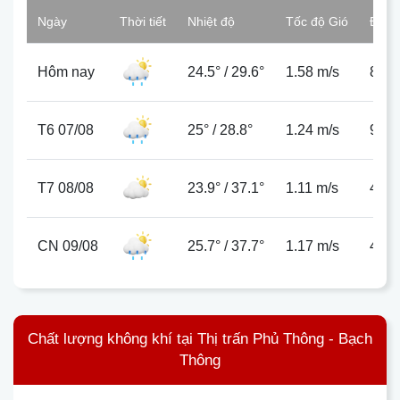
Ngày
Thời tiết
Nhiệt độ
Tốc độ Gió
Độ ẩ
Hôm nay
24.5°
/
29.6°
1.58 m/s
86%
T6 07/08
25°
/
28.8°
1.24 m/s
94%
T7 08/08
23.9°
/
37.1°
1.11 m/s
44%
CN 09/08
25.7°
/
37.7°
1.17 m/s
49%
Chất lượng không khí tại Thị trấn Phủ Thông - Bạch
Thông