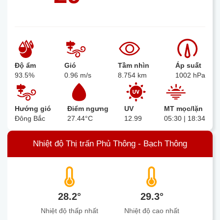
Độ ẩm
Gió
Tầm nhìn
Áp suất
93.5%
0.96 m/s
8.754 km
1002 hPa
Hướng gió
Điểm ngưng
UV
MT mọc/lặn
Đông Bắc
27.44°C
12.99
05:30 | 18:34
Nhiệt độ Thị trấn Phủ Thông - Bạch Thông
28.2°
29.3°
Nhiệt độ thấp nhất
Nhiệt độ cao nhất