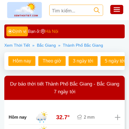
Định vị
Bạn ở:
Hà Nội
Xem Thời Tiết
»
Bắc Giang
»
Thành Phố Bắc Giang
Hôm nay
Theo giờ
3 ngày tới
5 ngày tới
Dự báo thời tiết Thành Phố Bắc Giang - Bắc Giang
7 ngày tới
32.7°
Hôm nay
2 mm