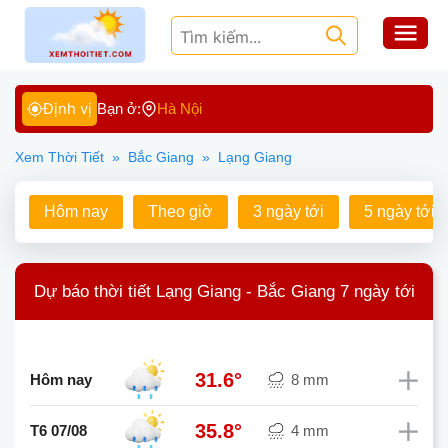
Định vị
Bạn ở:
Hà Nội
Xem Thời Tiết
»
Bắc Giang
»
Lạng Giang
Hôm nay
Theo giờ
3 ngày tới
5 ngày tới
Dự báo thời tiết Lạng Giang - Bắc Giang 7 ngày tới
31.6°
Hôm nay
8 mm
35.8°
T6 07/08
4 mm