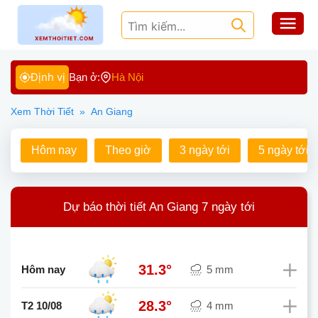
Định vị
Bạn ở:
Hà Nội
Xem Thời Tiết
»
An Giang
Hôm nay
Theo giờ
3 ngày tới
5 ngày tới
Dự báo thời tiết An Giang 7 ngày tới
31.3°
Hôm nay
5 mm
28.3°
T2 10/08
4 mm