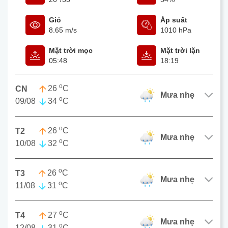
Gió
Áp suất
8.65 m/s
1010 hPa
Mặt trời mọc
Mặt trời lặn
05:48
18:19
o
26
C
CN
mưa nhẹ
o
09/08
34
C
o
26
C
T2
mưa nhẹ
o
10/08
32
C
o
26
C
T3
mưa nhẹ
o
11/08
31
C
o
27
C
T4
mưa nhẹ
o
12/08
31
C