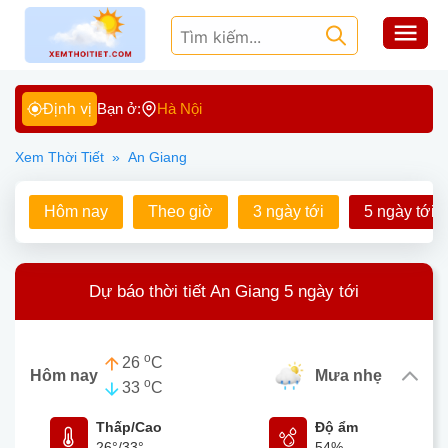
Định vị
Bạn ở:
Hà Nội
Xem Thời Tiết
»
An Giang
Hôm nay
Theo giờ
3 ngày tới
5 ngày tới
Dự báo thời tiết An Giang 5 ngày tới
o
26
C
Hôm nay
mưa nhẹ
o
33
C
Thấp/Cao
Độ ẩm
26°
/
33°
54%